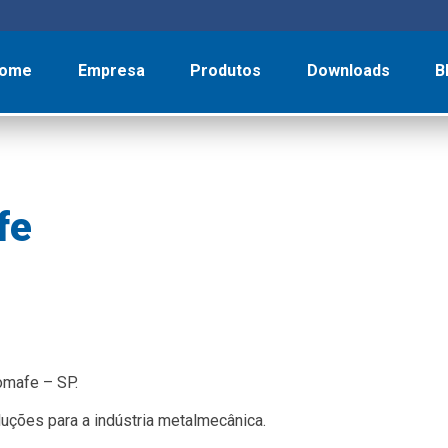
ome
Empresa
Produtos
Downloads
B
fe
omafe – SP.
uções para a indústria metalmecânica.