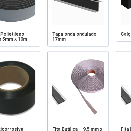
 Polietileno –
Tapa onda ondulado
Calç
x 5mm x 10m
17mm
ticorrosiva
Fita Butílica – 9,5 mm x
Fita