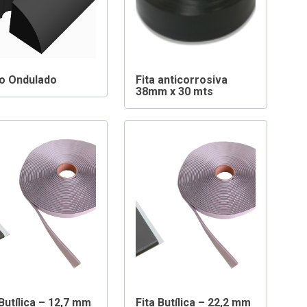
o Ondulado
Fita anticorrosiva
38mm x 30 mts
 Butílica – 12,7 mm
Fita Butílica – 22,2 mm