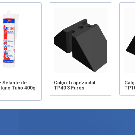
– Selante de
Calço Trapezoidal
Calç
etano Tubo 400g
TP40 3 Furos
TP1
a