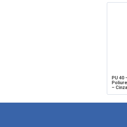
PU 40 
Poliur
– Cinz