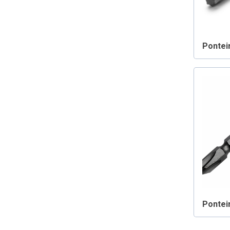
Ponteir
Ponteir