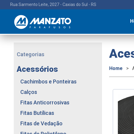
Rua Sarmento Leite, 2027 - Caxias do Sul - RS
H
Ace
Categorias
Acessórios
Home
>
Cachimbos e Ponteiras
Calços
Fitas Anticorrosivas
Fitas Butílicas
Fitas de Vedação
Fitas de Polietileno