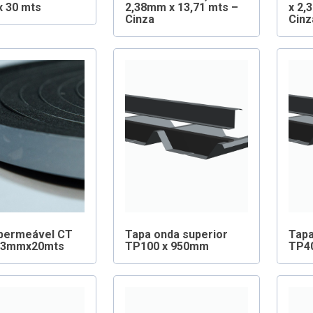
 30 mts
2,38mm x 13,71 mts –
x 2,
Cinza
Cinz
mpermeável CT
Tapa onda superior
Tapa
3mmx20mts
TP100 x 950mm
TP4