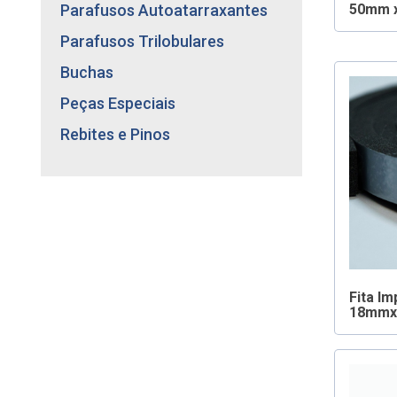
LINHA TIPO ASA
Parafusos Autoatarraxantes
50mm x
Parafusos Trilobulares
Buchas
Peças Especiais
Rebites e Pinos
Fita I
18mmx