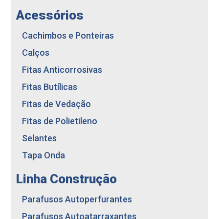
Acessórios
Cachimbos e Ponteiras
Calços
Fitas Anticorrosivas
Fitas Butílicas
Fitas de Vedação
Fitas de Polietileno
Selantes
Tapa Onda
Linha Construção
Parafusos Autoperfurantes
Parafusos para Fixação de Telhas
Parafusos Autoatarraxantes