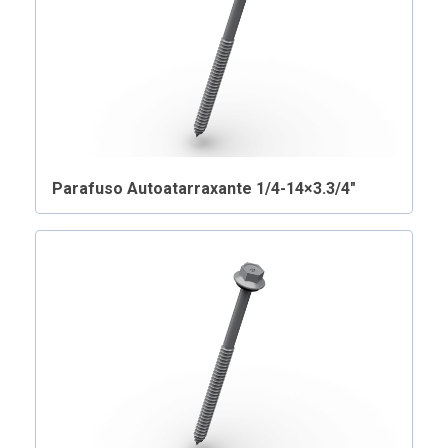
Parafuso Autoatarraxante 1/4-14×3.3/4″