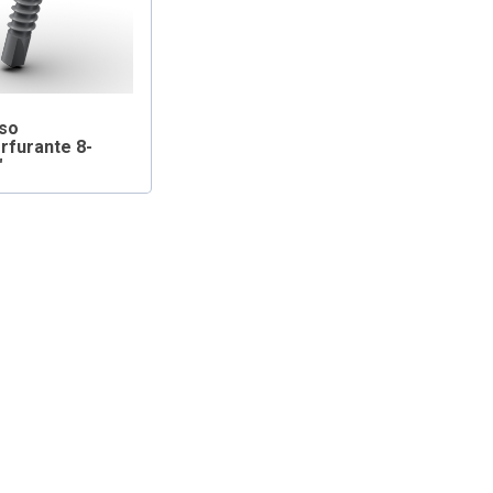
so
rfurante 8-
″