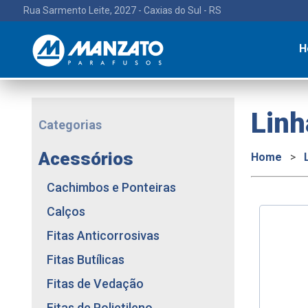
Rua Sarmento Leite, 2027 - Caxias do Sul - RS
H
Linh
Categorias
Acessórios
Home
>
Cachimbos e Ponteiras
Calços
Fitas Anticorrosivas
Fitas Butílicas
Fitas de Vedação
Fitas de Polietileno