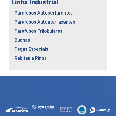
Linha Industrial
LINHA TIPO ASA
Parafusos para Estruturas de Concreto
Parafusos Autoperfurantes
Parafusos Autoatarraxantes
Parafusos Trilobulares
Buchas
Peças Especiais
Rebites e Pinos