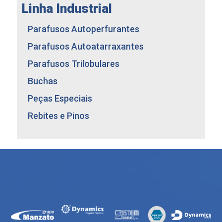
Parafusos para Terça de Concreto
Linha Industrial
LINHA TIPO ASA
Parafusos para Estruturas de Concreto
Parafusos Autoperfurantes
Parafusos Autoatarraxantes
Parafusos Trilobulares
Buchas
Peças Especiais
Rebites e Pinos